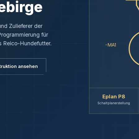
ebirge
nd Zulieferer der
Programmierung für
s Reico-Hundefutter.
-MA1
truktion ansehen
Eplan P8
Schaltplan­erstellung