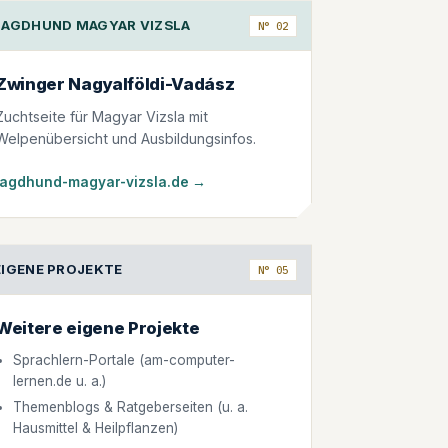
JAGDHUND MAGYAR VIZSLA
N° 02
Zwinger Nagyalföldi-Vadász
Zuchtseite für Magyar Vizsla mit
Welpenübersicht und Ausbildungsinfos.
jagdhund-magyar-vizsla.de →
EIGENE PROJEKTE
N° 05
Weitere eigene Projekte
Sprachlern-Portale (am-computer-
lernen.de u. a.)
Themenblogs & Ratgeberseiten (u. a.
Hausmittel & Heilpflanzen)