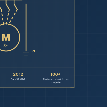
M
3~
PE
2012
100+
DataSE GbR
Elektrokonstruktions­
projekte